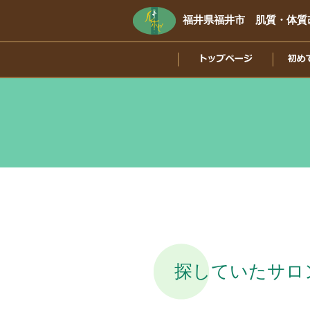
福井県福井市 肌質・体質改
ト
初
脳
オ
ッ
め
エ
ー
プ
て
ス
ダ
ペ
の
テ
ー
ー
方
（
メ
ジ
へ
頭
ン
の
テ
エ
ナ
ス
ン
テ
ス
）
探していたサロ