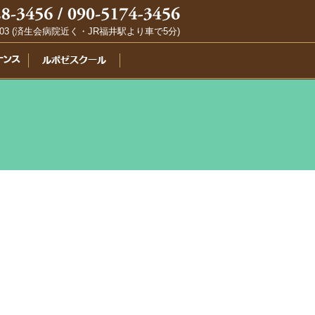
03 (済生会病院近く・JR福井駅より車で5分)
ル
ポ
ゼ
ス
ク
ー
ル