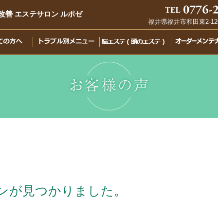
善 エステサロン ルポゼ
福井県福井市和田東2-12
ト
ラ
ブ
ル
別
メ
ニ
ュ
ー
ンが見つかりました。