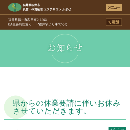
福井県福井市
肌質・体質改善 エステサロン ルポゼ
福井県福井市和田東2-1203
(済生会病院近く・JR福井駅より車で5分)
県からの休業要請に伴いお休み
させていただきます。